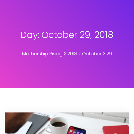
Day:
October 29, 2018
Mothership Rising
>
2018
>
October
>
29