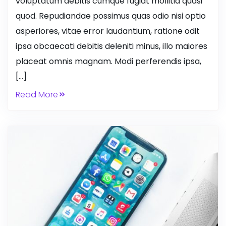
voluptatum debitis cumque fugiat mollitia quasi
quod. Repudiandae possimus quas odio nisi optio
asperiores, vitae error laudantium, ratione odit
ipsa obcaecati debitis deleniti minus, illo maiores
placeat omnis magnam. Modi perferendis ipsa,
[…]
Read More