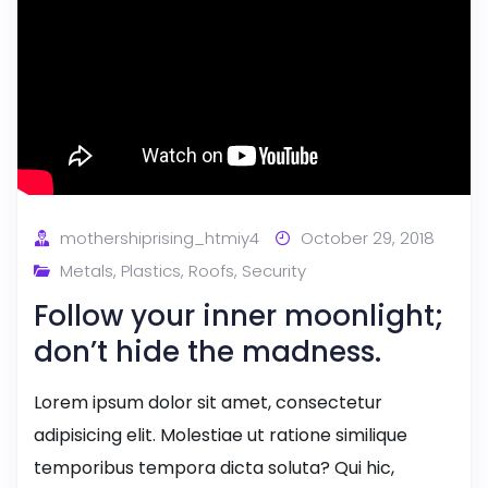
mothershiprising_htmiy4
October 29, 2018
Metals
,
Plastics
,
Roofs
,
Security
Follow your inner moonlight;
don’t hide the madness.
Lorem ipsum dolor sit amet, consectetur
adipisicing elit. Molestiae ut ratione similique
temporibus tempora dicta soluta? Qui hic,